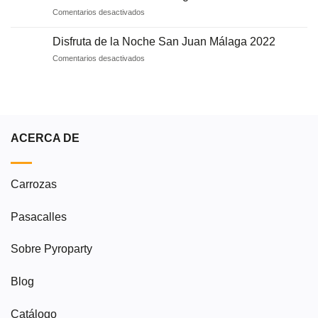
en
bebé
en
Comentarios desactivados
Málaga
Carnavales
para
2020
las
Disfruta de la Noche San Juan Málaga 2022
en
Navidades
en
Comentarios desactivados
Málaga
2020
Disfruta
de
la
Noche
San
Juan
ACERCA DE
Málaga
2022
Carrozas
Pasacalles
Sobre Pyroparty
Blog
Catálogo