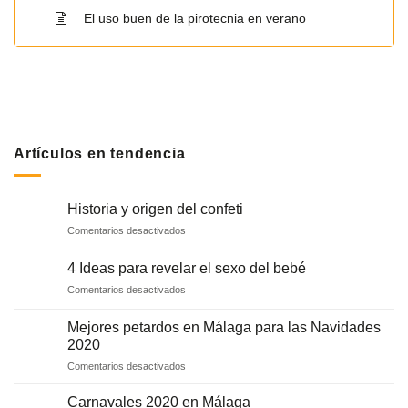
El uso buen de la pirotecnia en verano
Artículos en tendencia
Historia y origen del confeti
en
Comentarios desactivados
Historia
y
4 Ideas para revelar el sexo del bebé
origen
en
Comentarios desactivados
del
4
confeti
Ideas
Mejores petardos en Málaga para las Navidades
para
2020
revelar
en
Comentarios desactivados
el
Mejores
sexo
petardos
del
Carnavales 2020 en Málaga