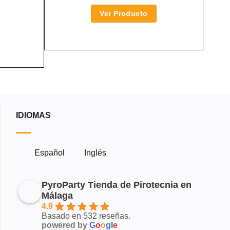
Ver Producto
ECIO
L
TUAL
:
99€.
IDIOMAS
Español
Inglés
PyroParty Tienda de Pirotecnia en
Málaga
4.9
Basado en 532 reseñas.
powered by
G
o
o
g
l
e