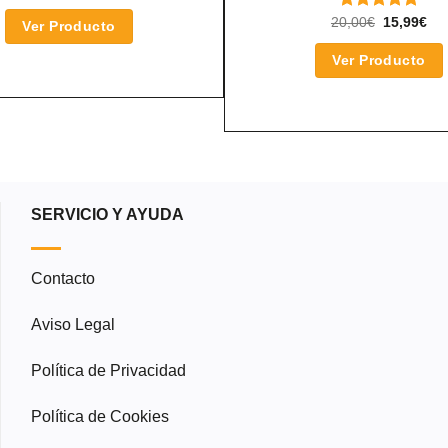
VALORADO
EL
EL
20,00
€
15,99
€
Ver Producto
PRECIO
PR
CON
5.00
ORIGINA
AC
DE 5
Ver Producto
ERA:
ES
20,00€.
15,
SERVICIO Y AYUDA
Contacto
Aviso Legal
Política de Privacidad
Política de Cookies