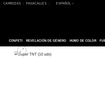
Saltar
CARROZAS
PASACALLES
ESPAÑOL
al
contenido
CONFETI
REVELACIÓN DE GÉNERO
HUMO DE COLOR
FU