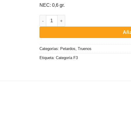
NEC: 0,6 gr.
Super TNT (10 uds) cantidad
Aña
Categorías:
Petardos
,
Truenos
Etiqueta:
Categoría F3