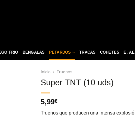
EGO FRÍO
BENGALAS
PETARDOS
TRACAS
COHETES
E. A
Inicio
/
Truenos
Super TNT (10 uds)
5,99
€
Truenos que producen una intensa explosió