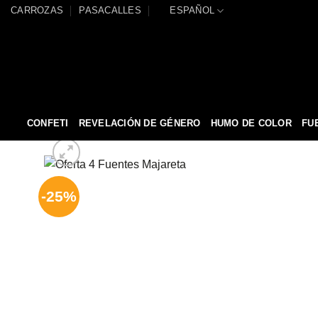
Saltar
CARROZAS
PASACALLES
ESPAÑOL
al
contenido
CONFETI
REVELACIÓN DE GÉNERO
HUMO DE COLOR
FU
-25%