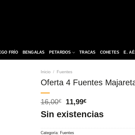
EGO FRÍO
BENGALAS
PETARDOS
TRACAS
COHETES
E. A
Inicio
/
Fuentes
Oferta 4 Fuentes Majaret
El
El
16,00
11,99
€
€
precio
precio
Sin existencias
original
actual
era:
es:
16,00€.
11,99€.
Categoría:
Fuentes