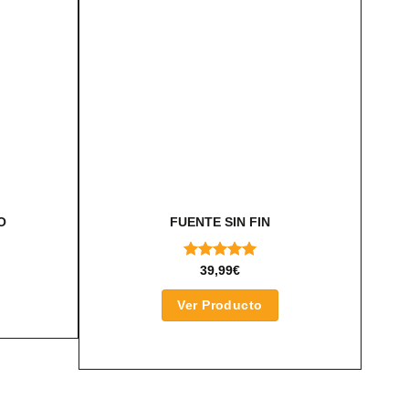
O
FUENTE SIN FIN
VALORADO
39,99
€
CON
5.00
DE 5
Ver Producto