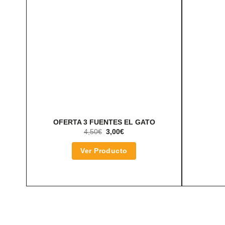
OFERTA 3 FUENTES EL GATO
EL
EL
4,50
€
3,00
€
PRECIO
PRECIO
ORIGINAL
ACTUAL
Ver Producto
ERA:
ES:
4,50€.
3,00€.