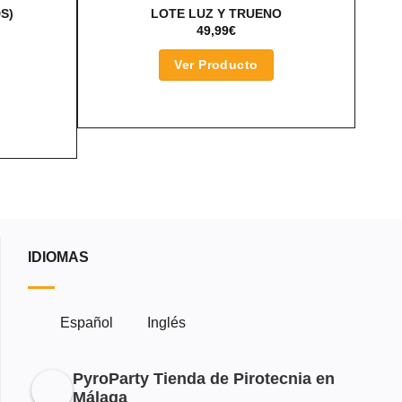
S)
LOTE LUZ Y TRUENO
49,99
€
Ver Producto
ECIO
L
TUAL
:
99€.
IDIOMAS
Español
Inglés
PyroParty Tienda de Pirotecnia en
Málaga