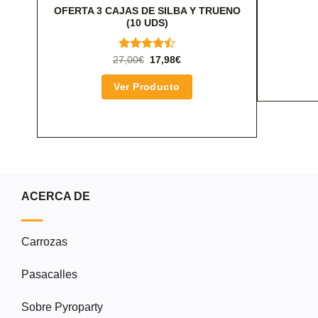
OFERTA 3 CAJAS DE SILBA Y TRUENO
(10 UDS)
VALORADO
EL
EL
27,00
€
17,98
€
PRECIO
PRECIO
CON
4.50
ORIGINAL
ACTUAL
DE 5
Ver Producto
ERA:
ES:
27,00€.
17,98€.
ACERCA DE
Carrozas
Pasacalles
Sobre Pyroparty