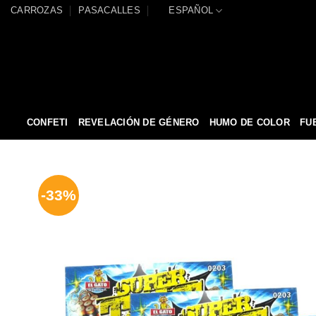
Saltar
CARROZAS
PASACALLES
ESPAÑOL
al
contenido
CONFETI
REVELACIÓN DE GÉNERO
HUMO DE COLOR
FU
-33%