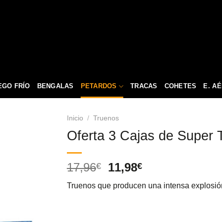
EGO FRÍO
BENGALAS
PETARDOS
TRACAS
COHETES
E. A
Inicio
/
Truenos
Oferta 3 Cajas de Super 
El
El
17,96
11,98
€
€
precio
precio
Truenos que producen una intensa explosió
original
actual
era:
es:
17,96€.
11,98€.