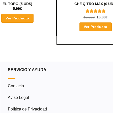
EL TORO (5 UDS)
CHE Q TRO MAX (6 UD
5,99
€
VALORADO
EL
EL
18,00
€
16,99
€
Ver Producto
PRECIO
PR
CON
4.75
ORIGINA
AC
DE 5
Ver Producto
ERA:
ES
18,00€.
16,
SERVICIO Y AYUDA
Contacto
Aviso Legal
Política de Privacidad