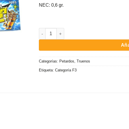
NEC: 0,6 gr.
Oferta 3 Cajas de Super TNT (10 uds) cantida
Aña
Categorías:
Petardos
,
Truenos
Etiqueta:
Categoría F3