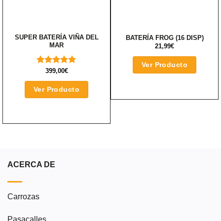
SUPER BATERÍA VIÑA DEL
BATERÍA FROG (16 DISP)
MAR
21,99
€
Ver Producto
VALORADO
399,00
€
CON
5.00
DE 5
Ver Producto
ACERCA DE
Carrozas
Pasacalles