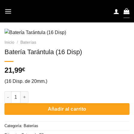
Saltar
al
contenido
Inicio
/
Baterías
Batería Tarántula (16 Disp)
21,99
€
(16 Disp. de 20mm.)
Batería Tarántula (16 Disp) cantidad
Añadir al carrito
Categoría:
Baterías