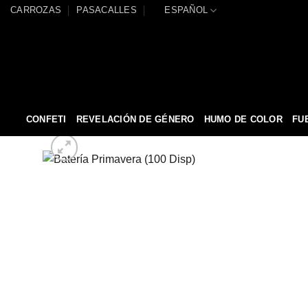
Saltar
CARROZAS
PASACALLES
ESPAÑOL
al
contenido
CONFETI
REVELACIÓN DE GÉNERO
HUMO DE COLOR
FU