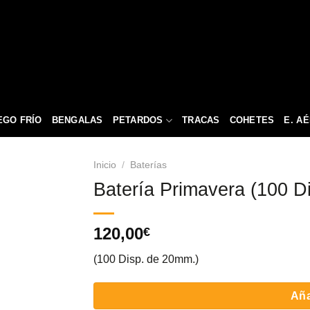
EGO FRÍO
BENGALAS
PETARDOS
TRACAS
COHETES
E. A
Inicio
/
Baterías
Batería Primavera (100 D
120,00
€
(100 Disp. de 20mm.)
Aña