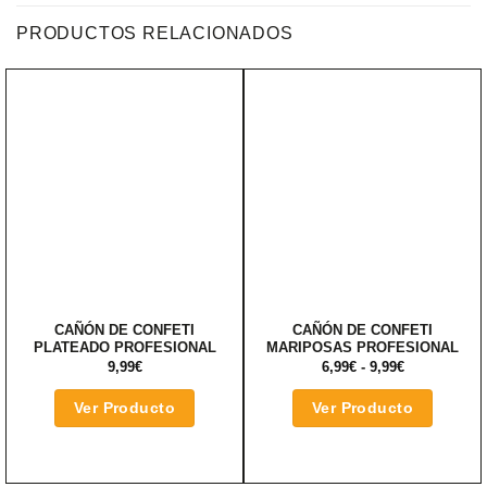
PRODUCTOS RELACIONADOS
CAÑÓN DE CONFETI
CAÑÓN DE CONFETI
PLATEADO PROFESIONAL
MARIPOSAS PROFESIONAL
RANGO
9,99
€
6,99
€
-
9,99
€
DE
ESTE
PRECIOS:
DESDE
PRODU
Ver Producto
Ver Producto
6,99€
TIENE
HASTA
9,99€
MÚLTIP
VARIAN