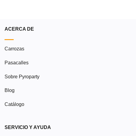
LAS
OPCIO
SE
PUEDE
ELEGIR
ACERCA DE
EN
LA
PÁGINA
Carrozas
DE
PRODU
Pasacalles
Sobre Pyroparty
Blog
Catálogo
SERVICIO Y AYUDA